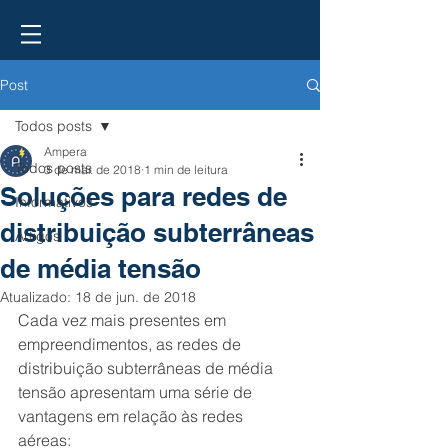
Post
Todos posts
Ampera
Todos posts
3 de mar. de 2018
1 min de leitura
Soluções para redes de
Informativos
distribuição subterrâneas
Artigos
de média tensão
Atualizado:
18 de jun. de 2018
Cada vez mais presentes em 
empreendimentos, as redes de 
distribuição subterrâneas de média 
tensão apresentam uma série de 
vantagens em relação às redes 
aéreas: 