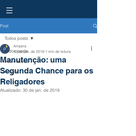
Post
Todos posts
Ampera
Todos posts
13 de jan. de 2018
1 min de leitura
Manutenção: uma
Informativos
Segunda Chance para os
Artigos
Religadores
Atualizado:
30 de jan. de 2019