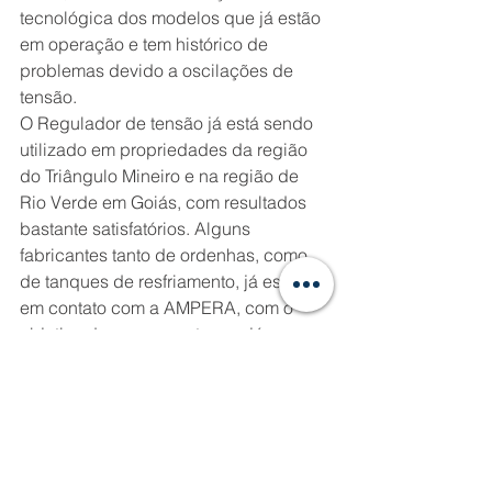
tecnológica dos modelos que já estão 
em operação e tem histórico de 
problemas devido a oscilações de 
tensão.
O Regulador de tensão já está sendo 
utilizado em propriedades da região 
do Triângulo Mineiro e na região de 
Rio Verde em Goiás, com resultados 
bastante satisfatórios. Alguns 
fabricantes tanto de ordenhas, como 
de tanques de resfriamento, já estão 
em contato com a AMPERA, com o 
objetivo de em pouco tempo já 
incorporar essa tecnologia nos novos 
equipamentos a serem vendidos, bem 
como, fazer uma atualização 
tecnológica dos modelos que já estão 
em operação e tem histórico de 