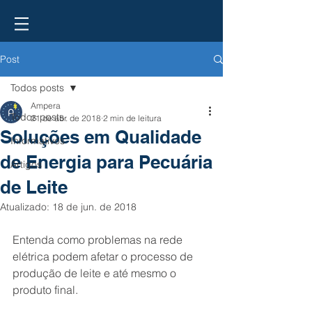
Post
Todos posts
Ampera
Todos posts
21 de abr. de 2018
2 min de leitura
Soluções em Qualidade
Informativos
de Energia para Pecuária
Artigos
de Leite
Atualizado:
18 de jun. de 2018
Entenda como problemas na rede 
elétrica podem afetar o processo de 
produção de leite e até mesmo o 
produto final.