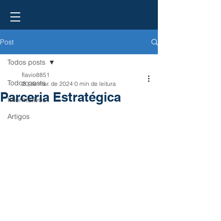
Post
Todos posts
flavio8851
Todos posts
20 de mar. de 2024
0 min de leitura
Parceria Estratégica
Informativos
Artigos